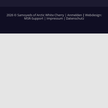
2026 © Samoyeds of Arctic White Cherry |
Anmelden
|
Webdesign:
MSR-Support
|
Impressum
|
Datenschutz