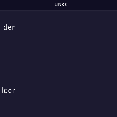
LINKS
lder
5
E
lder